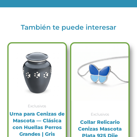
También te puede interesar
This
product
has
multiple
variants.
The
options
may
be
Exclusivos
chosen
Urna para Cenizas de
on
Exclusivos
Mascota — Clásica
the
Collar Relicario
con Huellas Perros
product
Cenizas Mascota
Grandes | Gris
page
Plata 925 Dije