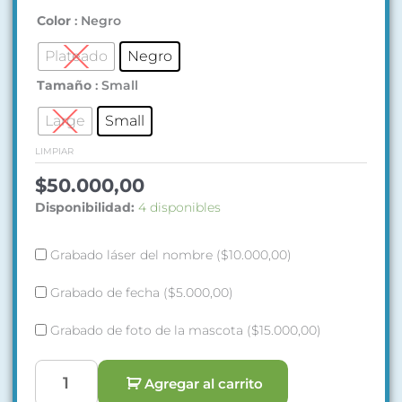
para
Color
: Negro
Cenizas
Plateado
Negro
de
Mascotas
Tamaño
: Small
de
Acero
Large
Small
"Always
LIMPIAR
in
My
$
50.000,00
Heart"
Disponibilidad:
4 disponibles
cantidad
Grabado láser del nombre (
$
10.000,00
)
Grabado de fecha (
$
5.000,00
)
Grabado de foto de la mascota (
$
15.000,00
)
Agregar al carrito