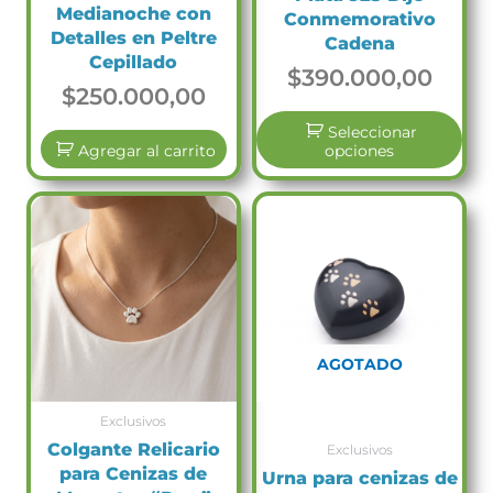
Medianoche con
Conmemorativo
Detalles en Peltre
Cadena
Cepillado
$
390.000,00
$
250.000,00
Seleccionar
Agregar al carrito
opciones
AGOTADO
Exclusivos
Colgante Relicario
Exclusivos
para Cenizas de
Urna para cenizas de